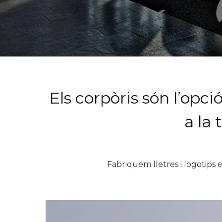
Els corpòris són l’opc
a la
Fabriquem lletres i logotips e