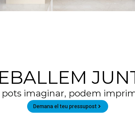
EBALLEM JUN
o pots imaginar, podem imprim
Demana el teu pressupost