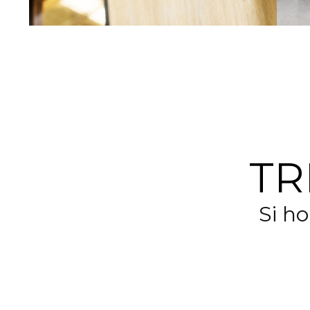
TR
Si h