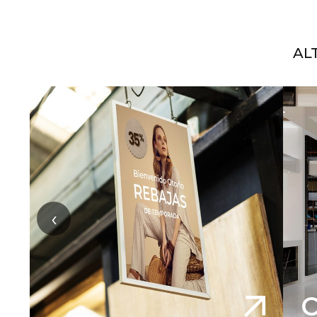
AL
‹
C