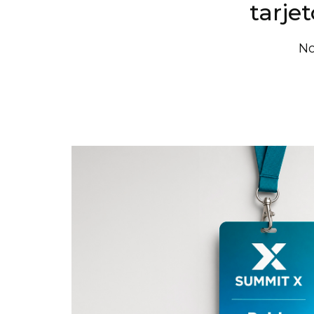
tarjet
No