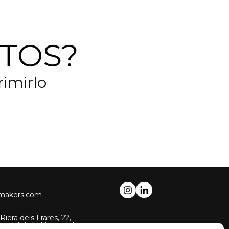
TOS?
imirlo
-makers.com
Riera dels Frares, 22,
pitalet de Llobregat,