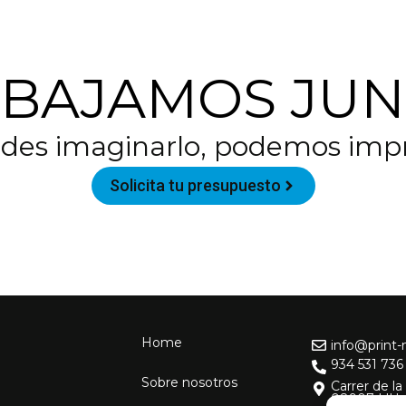
ABAJAMOS JUN
edes imaginarlo, podemos impr
Solicita tu presupuesto
Home
info@print
934 531 736
Sobre nosotros
Carrer de la 
08907 L'Hos