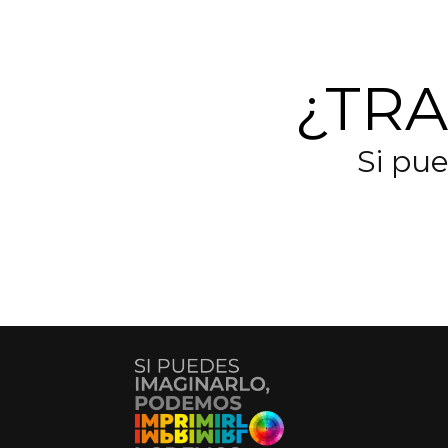
¿TR
Si pu