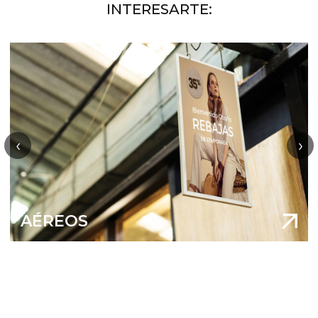
INTERESARTE:
‹
›
AÉREOS