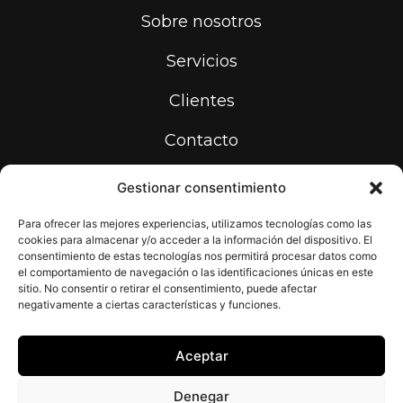
Sobre nosotros
Servicios
Clientes
Contacto
Gestionar consentimiento
info@print-makers.com
934 531 736
Para ofrecer las mejores experiencias, utilizamos tecnologías como las
cookies para almacenar y/o acceder a la información del dispositivo. El
Carrer de la Riera dels Frares, 22,
08907 L'Hospitalet de Llobregat,
consentimiento de estas tecnologías nos permitirá procesar datos como
Barcelona
el comportamiento de navegación o las identificaciones únicas en este
sitio. No consentir o retirar el consentimiento, puede afectar
negativamente a ciertas características y funciones.
Aceptar
Denegar