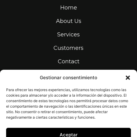
Home
About Us
Services
Customers
Contact
Gestionar consentimiento
info@print-makers.com
934 531 736
Para ofrecer las mejores experiencias, utilizamos tecnologías como las
cookies para almacenar y/o acceder a la información del dispositivo. El
Carrer de la Riera dels Frares, 22,
08907 L'Hospitalet de Llobregat,
consentimiento de estas tecnologías nos permitirá procesar datos como
Barcelona
el comportamiento de navegación o las identificaciones únicas en este
sitio. No consentir o retirar el consentimiento, puede afectar
negativamente a ciertas características y funciones.
Aceptar